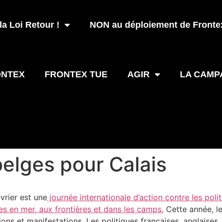
a Loi Retour !
NON au déploiement de Frontex
ONTEX
FRONTEX TUE
AGIR
LA CAMP
belges pour Calais
vrier est une
journée internationale d’action contre les poli
s en mer, aux frontières et dans les camps.
Cette année, le
ions et manifestations. Les politiques françaises, anglaises