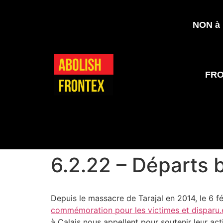
NON à l
FR
6.2.22 – Départs 
Depuis le massacre de Tarajal en 2014, le 6 fé
commémoration pour les victimes et disparu.e
à Calais nous appellent pour soutenir leur act