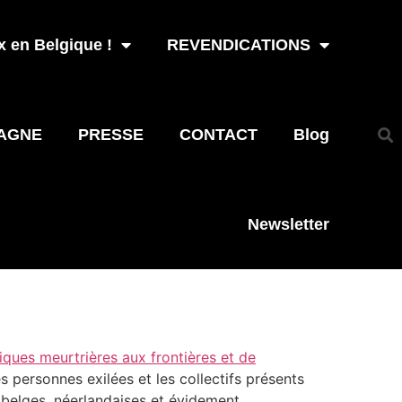
 en Belgique !
REVENDICATIONS
AGNE
PRESSE
CONTACT
Blog
Newsletter
tiques meurtrières aux frontières et de
s personnes exilées et les collectifs présents
, belges, néerlandaises et évidement