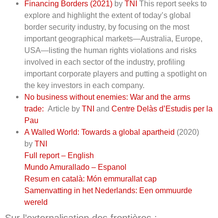
Financing Borders (2021)
by
TNI
This report seeks to
explore and highlight the extent of today’s global
border security industry, by focusing on the most
important geographical markets—Australia, Europe,
USA—listing the human rights violations and risks
involved in each sector of the industry, profiling
important corporate players and putting a spotlight on
the key investors in each company.
No business without enemies: War and the arms
trade:
Article by
TNI
and
Centre Delàs d’Estudis per la
Pau
A Walled World: Towards a global apartheid
(2020)
by
TNI
Full report – English
Mundo Amurallado – Espanol
Resum en català: Món emmurallat cap
Samenvatting in het Nederlands: Een ommuurde
wereld
Sur l’externalisation des frontières :