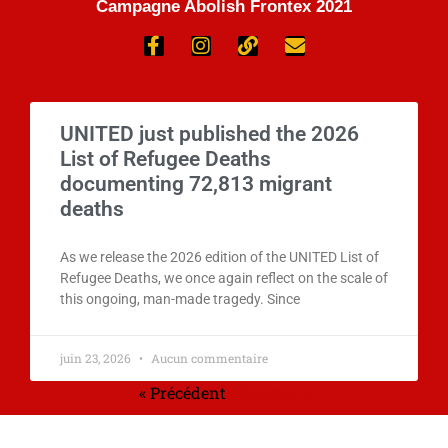
Campagne Abolish Frontex 2021
UNITED just published the 2026
List of Refugee Deaths
documenting 72,813 migrant
deaths
As we release the 2026 edition of the UNITED List of
Refugee Deaths, we once again reflect on the scale of
this ongoing, man-made tragedy. Since
juin 23, 2026
Aucun commentaire
« Précédent
Suivant »