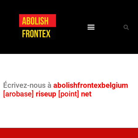
Écrivez-nous à
abolishfrontexbelgium
[arobase]
riseup
[point]
net