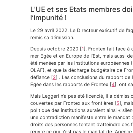
L’UE et ses Etats membres doiv
l’impunité !
Le 29 avril 2022, Le Directeur exécutif de l’
remis sa démission.
Depuis octobre 2020
[
1
]
, Frontex fait face 
mer Egée et en Europe de l’Est, mais aussi 
été menées par les institutions européennes 
OLAF), et que la décharge budgétaire de Fron
défiance
[
2
]
. Les conclusions du rapport de 
Egée dans les rapports de Frontex
[
4
]
, ont s
Mais Leggeri n’a pas été licencié, il a démis
couvertes par Frontex aux frontières
[
5
]
, mai
politique des institutions auraient ainsi « sil
une contradiction manifeste entre le mandat d
droits des personnes tentant d’atteindre ces f
œuvre ce qui n’est pas le mandat de l’Agence