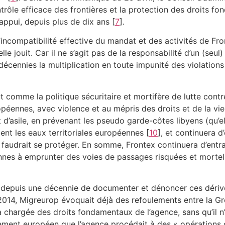
ntrôle efficace des frontières et la protection des droits 
’appui, depuis plus de dix ans
[
7
]
.
 l’incompatibilité effective du mandat et des activités de Fr
lle jouit. Car il ne s’agit pas de la responsabilité d’un (se
décennies la multiplication en toute impunité des violation
t comme la politique sécuritaire et mortifère de lutte cont
ropéennes, avec violence et au mépris des droits et de la v
t d’asile, en prévenant les pseudo garde-côtes libyens (qu’el
ment les eaux territoriales européennes
[
10
]
, et continuera d
 faudrait se protéger. En somme, Frontex continuera d’entrav
nnes à emprunter des voies de passages risquées et mortell
se depuis une décennie de documenter et dénoncer ces dériv
2014, Migreurop évoquait déjà des refoulements entre la Grè
 chargée des droits fondamentaux de l’agence, sans qu’il n’
lement européen que l’agence procédait à des « opérations 