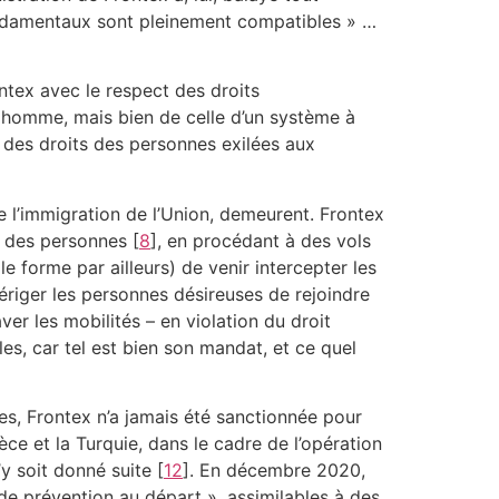
fondamentaux sont pleinement compatibles » …
ontex avec le respect des droits
ul) homme, mais bien de celle d’un système à
s des droits des personnes exilées aux
re l’immigration de l’Union, demeurent. Frontex
ie des personnes
[
8
]
, en procédant à des vols
le forme par ailleurs) de venir intercepter les
’ériger les personnes désireuses de rejoindre
er les mobilités – en violation du droit
es, car tel est bien son mandat, et ce quel
es, Frontex n’a jamais été sanctionnée pour
ce et la Turquie, dans le cadre de l’opération
y soit donné suite
[
12
]
. En décembre 2020,
de prévention au départ », assimilables à des