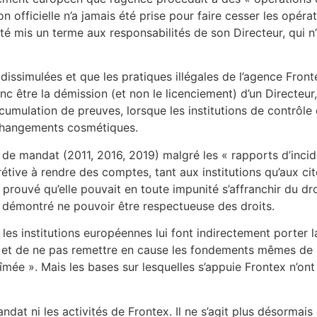
on officielle n’a jamais été prise pour faire cesser les opér
été mis un terme aux responsabilités de son Directeur, qui n’
dissimulées et que les pratiques illégales de l’agence Front
 être la démission (et non le licenciement) d’un Directeur, q
accumulation de preuves, lorsque les institutions de contrôl
changements cosmétiques.
 de mandat (2011, 2016, 2019) malgré les « rapports d’incid
étive à rendre des comptes, tant aux institutions qu’aux ci
prouvé qu’elle pouvait en toute impunité s’affranchir du dro
 a démontré ne pouvoir être respectueuse des droits.
les institutions européennes lui font indirectement porter l
ci et de ne pas remettre en cause les fondements mêmes de 
îmée ». Mais les bases sur lesquelles s’appuie Frontex n’ont
ndat ni les activités de Frontex. Il ne s’agit plus désorm