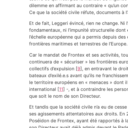
dilemme en affirmant au contraire « qu’un co
Ce que la société civile réfute, documents à l
Et de fait, Leggeri évincé, rien ne change. Ni
fondamentaux, ni l’impunité structurelle dont e
l’échelle européenne qui a permis depuis des 
frontières maritimes et terrestres de l’Europe.
Car le mandat de Frontex et ses activités, tou
continuera de « sécuriser » les frontières eu
collectifs d’expulsion
[
9
]
, en entravant le droi
bateaux d’exilé.e.s avant qu’ils ne franchisse
le territoire européens en « menaces » dont il
international
[
11
]
-, et à contraindre les perso
que soit le nom de son Directeur.
Et tandis que la société civile n’a eu de ces
ses agissements attentatoires aux droits. En 
Poséidon de Frontex, ayant été rapportés à la
son Directeur avait déjà admis devant le Par