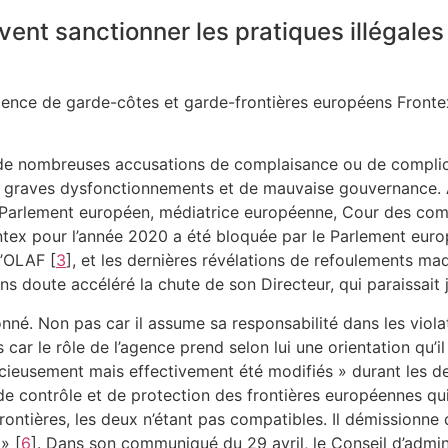
ent sanctionner les pratiques illégales 
agence de garde-côtes et garde-frontières européens Fronte
à de nombreuses accusations de complaisance ou de compli
de graves dysfonctionnements et de mauvaise gouvernance.
(Parlement européen, médiatrice européenne, Cour des comp
tex pour l’année 2020 a été bloquée par le Parlement euro
l’OLAF
[
3
]
, et les dernières révélations de refoulements ma
ans doute accéléré la chute de son Directeur, qui paraissait 
sionné. Non pas car il assume sa responsabilité dans les vio
s car le rôle de l’agence prend selon lui une orientation qu’
encieusement mais effectivement été modifiés » durant les deu
e contrôle et de protection des frontières européennes qui 
rontières, les deux n’étant pas compatibles. Il démissionne 
 »
[
6
]
. Dans son communiqué du 29 avril, le Conseil d’admini