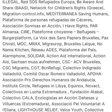
ILLEGAL, Red SOS Refugiados Europa, Be Aware And
Share (BAAS), Network for Children’s Rights (Greece),
Migration-control.info, MEDITERRANEA Saving Humans,
Plataforma de personas refugiadas de Cáceres,
Asociación Sonrisas en Acción, I Have Rights, PAR
Almansa, CIRE, Plateforme citoyenne – Belfugees –
Burgerplatform, La Voix des Sans Papiers Bruxelles, Pax
Christi, MOC, MRAX, Migreurop, Bruxelles Laïque, No
Name Kitchen, Réseau ADES, Plataforma del País,
Alarmphone, SOLIDAR, Action Aid international, Action
Aid, Sachsen muss aufnehmen, CSC- ACV Bruxelles,
CSC Migrants, CGT, BcnRefugi, Colectivo Indignado
Valladolid, Comité Oscar Romero Valladolid, APDHA-
Asociación Pro Derechos Humanos de Andalucía,
Institute Circle, Refugees in Libya, Equinox, Novact,
Colectivos en Lucha Extremadura , Fundación Atabal,
Colectivo CALA, Ecologistas en Acción Dehesas y
Villuercas (Extremadura), Associació Pel Voluntariat A
l’Eliana, LIGHTHOUSE RELIEF, Velos Youth, Collective