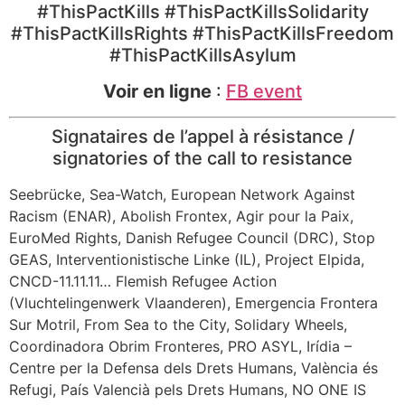
#ThisPactKills #ThisPactKillsSolidarity
#ThisPactKillsRights #ThisPactKillsFreedom
#ThisPactKillsAsylum
Voir en ligne
:
FB
event
Signataires de l’appel à résistance /
signatories of the call to resistance
Seebrücke, Sea-Watch, European Network Against
Racism (ENAR), Abolish Frontex, Agir pour la Paix,
EuroMed Rights, Danish Refugee Council (DRC), Stop
GEAS, Interventionistische Linke (IL), Project Elpida,
CNCD-11.11.11… Flemish Refugee Action
(Vluchtelingenwerk Vlaanderen), Emergencia Frontera
Sur Motril, From Sea to the City, Solidary Wheels,
Coordinadora Obrim Fronteres, PRO ASYL, Irídia –
Centre per la Defensa dels Drets Humans, València és
Refugi, País Valencià pels Drets Humans, NO ONE IS