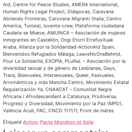
Aid, Centre for Peace Studies, AMERA International,
Human Rights Legal Project, Diásporas, Caravana
Abriendo Fronteras, Carovane Migranti (Italia, Centro
America, Tunisia), Iuventa-crew, Plataforma ciudadana
Caudete se Mueve, AMUINCA – Asociación de mujeres
inmigrantes en Castellón, Ongi Etorri Errefuxituak
Araba, Alianza por la Solidaridad-ActionAid Spain,
Bienvenidos Refugiados Málaga, LeaveNoOneBehind,
Pour La Solidarité, EXOPÍA, PLuRaL – Asociación por la
diversidad sexual y de género de Lesbianas, Gays,
Trans, Bisexuales, Intersexuales, Queer, Asexuales,
Arrománticos y más Mancha Centro, Movimiento Estatal
Regularización Ya, CNAACAT – Comunitat Negra
Africana i Afrodescendent a Catalunya, Prodiversa,
Progreso y Diversidad, Movimiento por la Paz (MPD),
València Acull, PAC, CNCD 11.11.11, Front de mères
Étiqueté
Action
,
Pacte Migration et Asile