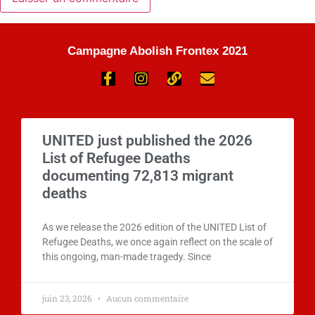
Campagne Abolish Frontex 2021
UNITED just published the 2026
List of Refugee Deaths
documenting 72,813 migrant
deaths
As we release the 2026 edition of the UNITED List of
Refugee Deaths, we once again reflect on the scale of
this ongoing, man-made tragedy. Since
juin 23, 2026
Aucun commentaire