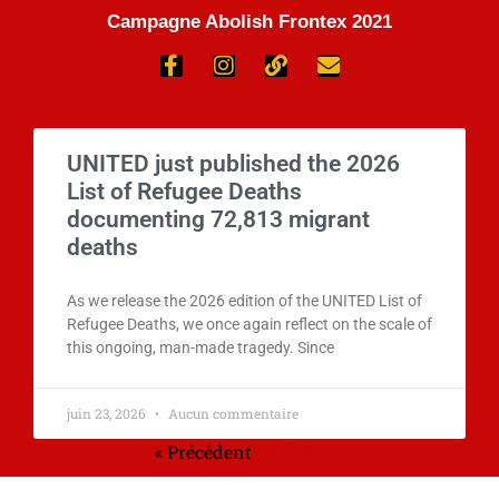
Campagne Abolish Frontex 2021
UNITED just published the 2026
List of Refugee Deaths
documenting 72,813 migrant
deaths
As we release the 2026 edition of the UNITED List of
Refugee Deaths, we once again reflect on the scale of
this ongoing, man-made tragedy. Since
juin 23, 2026
Aucun commentaire
« Précédent
Suivant »