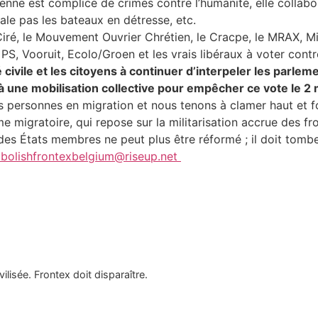
ne est complice de crimes contre l’humanité, elle collabor
le pas les bateaux en détresse, etc.
 Ciré, le Mouvement Ouvrier Chrétien, le Cracpe, le MRAX, Mi
s PS, Vooruit, Ecolo/Groen
et les vrais libéraux
à
voter cont
 civile et les citoyens à continuer d’interpeler les parle
 une mobilisation collective pour empêcher ce vote le 2 
es personnes en migration et nous tenons à clamer haut et fo
e migratoire, qui repose sur la militarisation accrue des fro
 des États membres ne peut plus être réformé ; il doit tombe
abolishfrontexbelgium@riseup.net
vilisée. Frontex doit disparaître.