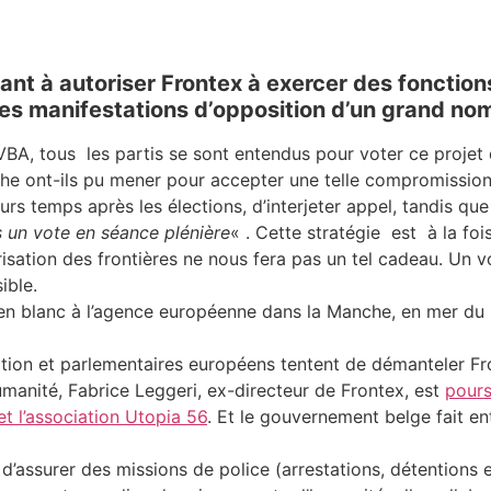
sant à autoriser Frontex à exercer des fonction
des manifestations d’opposition d’un grand no
VBA, tous les partis se sont entendus pour voter ce projet 
che ont-ils pu mener pour accepter une telle compromissio
urs temps après les élections, d’interjeter appel, tandis qu
s un vote en séance plénière
« . Cette stratégie est à la foi
isation des frontières ne nous fera pas un tel cadeau. Un vo
ible.
 en blanc à l’agence européenne dans la Manche, en mer du 
tigation et parlementaires européens tentent de démanteler 
umanité, Fabrice Leggeri, ex-directeur de Frontex, est
pours
et l’association Utopia 56
. Et le gouvernement belge fait en
d’assurer des missions de police (arrestations, détentions e