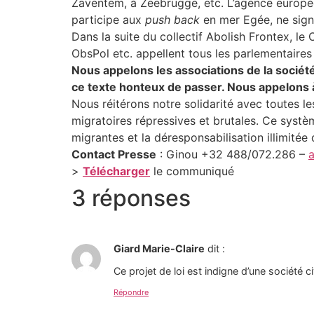
Zaventem, à Zeebrugge, etc. L’agence européen
participe aux
push back
en mer Egée, ne signa
Dans la suite du collectif Abolish Frontex, le
ObsPol etc. appellent tous les parlementaire
Nous appelons les associations de la société
ce texte honteux de passer. Nous appelons à
Nous réitérons notre solidarité avec toutes l
migratoires répressives et brutales. Ce systèm
migrantes et la déresponsabilisation illimitée
Contact Presse
: Ginou +32 488/072.286 –
>
Télécharger
le communiqué
3 réponses
Giard Marie-Claire
dit :
Ce projet de loi est indigne d’une société ci
Répondre