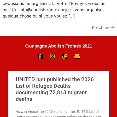
ci-dessous ou organisez la vôtre ! Envoyez-nous un
mail [à : info@abolishfrontex.org] si vous organisez
quelque chose ou si vous voulez […]
Prochain
→
Campagne Abolish Frontex 2021
UNITED just published the 2026
List of Refugee Deaths
documenting 72,813 migrant
deaths
As we release the 2026 edition of the UNITED List of
Refugee Deaths, we once again reflect on the scale of